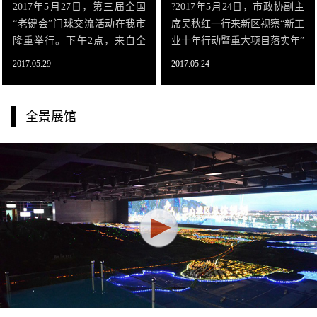
2017年5月27日，第三届全国
?2017年5月24日，市政协副主
“老键会”门球交流活动在我市
席吴秋红一行来新区视察“新工
隆重举行。下午2点，来自全
业十年行动暨重大项目落实年”
国31只队伍的400名门球运动
工作，八里湖新区党工委书记
2017.05.29
2017.05.24
员参观城市展示馆。在城市展
徐勇、管委会主任刘武爱等陪
示馆讲解员的热情接待下，沉
同视察。视察工作座谈会在城
淀了两千年文明的历史九江、
市展示馆三楼召开，会议由党
全景展馆
风景秀
工委书记徐勇主持。在展示馆
全馆工作人员的共同努力下，
本次视察工作座谈会在城市展
示馆会议室圆满召开。