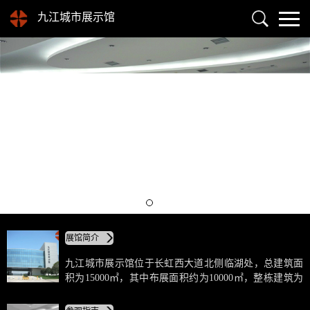
九江城市展示馆
展馆简介
九江城市展示馆位于长虹西大道北侧临湖处，总建筑面
积为15000㎡，其中布展面积约为10000㎡，整栋建筑为
型钢混凝土结构，地上三层，地下一层，由几个竖向块
体与一个悬浮在空中的水平舒展的圆形体块构成。它的