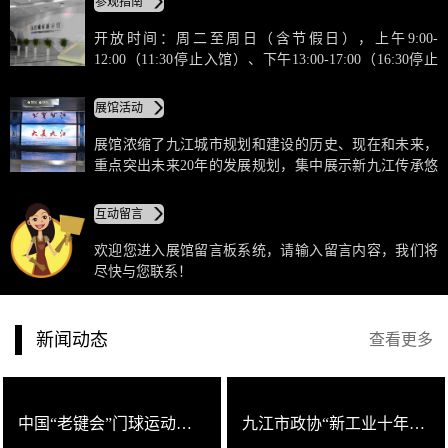
参观指南
外表由可反射周围环境的镜面玻璃形成，如同一面镜子
展示着城市的过去、现在，并喻示着未来。展馆浓缩了
开放时间：周二至周日（含节假日），上午9:00-
九江城市规划和建设的历史、现在和未来，重点突出未
12:00（11:30停止入馆）、下午13:00-17:00（16:30停止
来20年的发展规划，集中展示新九江传承悠久的璀璨文
入馆）。请按本馆开放时间入馆参观，遇特殊情况及重
明，见证波澜壮阔的城市化进程。
大接待时，请遵从本馆安排。请保持参观秩序，服从工
展馆活动
作人员线路引导和现场指挥；爱护馆内公共卫生，勿将
食品、饮料、宠物、易燃易爆及危险物品带入；馆内禁
展馆浓缩了九江城市规划和建设的历史、现在和未来，
止吸烟。
重点突出未来20年的发展规划，集中展示新九江传承悠
久的璀璨文明，见证波澜壮阔的城市化进程。展示馆一
层为序厅，包括领导关怀、贵宾接待室、规划公示等功
互动留言
能；二层重点为历史展区、专项规划、总规物理沙盘展
区、做大九江展区、八里湖新区展区、未来九江影院、
欢迎您进入展馆留言板系统，请输入留言内容，我们将
休闲书吧等；三层为各县（市）区展区。
尽快与您联系！
新闻动态
查看更多
中国“老键会”门球运动员参观九江城市展示馆
九江市政协“新工业十年行动暨重大项目落实年”视察工作座谈会在城市展示馆召开