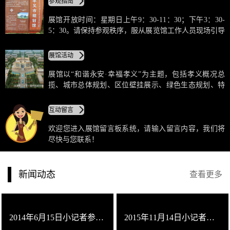
参观指南
和发展成就的重要窗口。
展馆开放时间：星期日上午9：30-11：30；下午3：30-
5：30。请保持参观秩序，服从展览馆工作人员现场引导
和指挥，禁止追逐打闹、推搡拥挤、大声喧哗、触摸玻
璃及用力踩踏玻璃地面，违反规定造成损失和伤害的，
展馆活动
违者承担全部法律责任。遇到紧急突发情况，参观者应
听从馆内工作人员指挥，迅速有序退场。
展馆以“和谐永安·幸福孝义”为主题，包括孝义概况总
揽、城市总体规划、区位壁挂展示、绿色生态规划、特
色城镇规划、"十三五”规划等部分。通过中国孝义、孝
义印象、总体规划等十一板块，集中展示了孝义市的“昨
互动留言
天、今天、明天”，让游客多角度了解生态宜居、转型发
展、百强孝义的魅力。
欢迎您进入展馆留言板系统，请输入留言内容，我们将
尽快与您联系！
新闻动态
查看更多
2014年6月15日小记者参观团
2015年11月14日小记者参观团