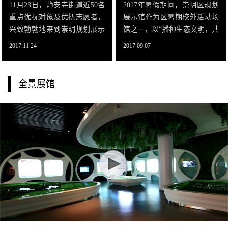
11月23日，静安寺街道近50名
2017年暑假期间，崇明区规划
重点优抚对象及优抚志愿者，
展示馆作为区暑期校外活动场
兴致勃勃地来到崇明规划展示
馆之一，以“播种生态文明，共
馆，实地了解崇明的过去、现
享绿色崇明”为主题，以“四微”
2017.11.24
2017.09.07
在和将来。在讲解员的引导
为载体，结合馆内资源优势，
下，优抚对象们认真观摩的了
精心设计活动项目，创新活动
各展厅，不时用手机拍照记录
形式，着力提升未成年人的科
全景展馆
着。在成就展厅，平面展板、
学知识技
实体模型、数字墙、互动桌面
展示了崇明近年来在科、教、
文、体、卫等社会事业方面以
及在经济和各其它领域所取得
的成就。