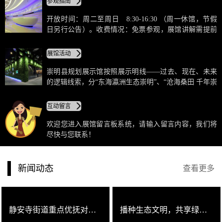
参观指南
行政中心内中轴线东侧，为四层地上建筑，建筑面积
12304平方米，展示面积约6000平方米，以“东海瀛洲、
开放时间：周二至周日 8:30-16:30 （周一休馆，节假
生态崇明”为展示主题，展出了崇明江海沙洲独特的地理
日另行公告）。收费情况：免票参观，展馆讲解需提前
环境、人文历史、发展成就，及“生态岛”的规划建设。
预约。预约电话：021-39306155。地址：上海市崇明县
城桥镇崇明大道7918号 。
展馆活动
崇明县规划展示馆按照展示明线——过去、现在、未来
的逻辑线索，分“东海瀛洲生态崇明”、“沧海桑田 千年崇
明”、“科学发展 和谐崇明”、“城乡联动 璀璨崇明”、“规
划引领 总览崇明”、“基础命脉 品质崇明”、“展望未来 祝
互动留言
福崇明”七大主题展厅；同时，在各个展示空间贯穿一条
展示隐线，即“生态岛”的理念，两条展示线索相辅相
欢迎您进入展馆留言板系统，请输入留言内容，我们将
成，最大程度彰显崇明特色、展示崇明魅力与发展潜
尽快与您联系！
力。
新闻动态
查看更多
静安寺街道重点优抚对象参观崇明规划展示馆
播种生态文明，共享绿色崇明