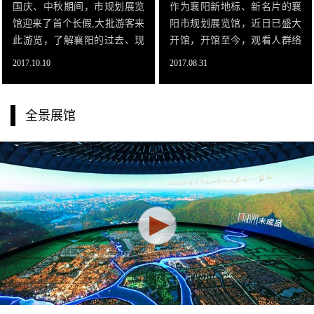
国庆、中秋期间，市规划展览
作为襄阳新地标、新名片的襄
馆迎来了首个长假,大批游客来
阳市规划展览馆，近日已盛大
此游览，了解襄阳的过去、现
开馆，开馆至今，观看人群络
在和未来。游客们发出共同感
绎不绝，人气爆棚。展览馆是
2017.10.10
2017.08.31
叹：“厉害了我的国！厉害了我
展示城市形象的重要窗口和城
的襄阳！”市规划展览馆位于东
市客厅，不仅展示城市的过
津新区起步区，是鄂西北地区
去、现在、未来，同时也是集
全景展馆
最大的规划展览馆，也是东津
规划展示、科普教育、特色旅
新区建成的首座大型场馆，如
游、招商洽谈为一体的综合性
今已经成为本地人和外地人了
场馆。
解襄阳的一个重要窗口。