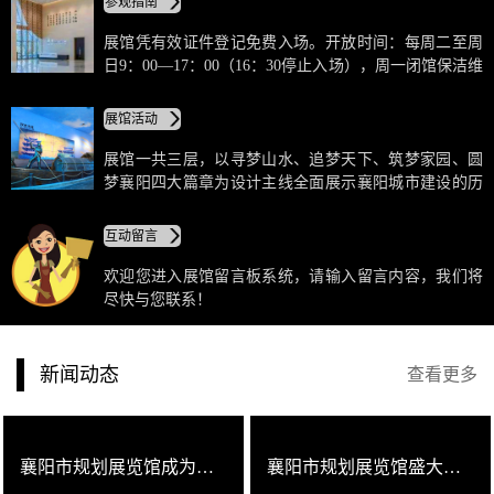
参观指南
会开放，市民可免费参观。襄阳市规划展览馆地上三
层，地下一层，建筑高度19.8米，总建筑面积约13000平
展馆凭有效证件登记免费入场。开放时间：每周二至周
方米（地上建筑面积约9910平方米，地下建筑面积约
日9：00—17：00（16：30停止入场），周一闭馆保洁维
3000平方米），布展区面积约6500平方米。
护。展馆为20人以上团队提供免费讲解服务，须提前一
天预约登记，并进行登记确认。请自觉遵守馆内警示与
展馆活动
警告标识标牌。馆内禁止吸烟、请勿大声喧哗。
展馆一共三层，以寻梦山水、追梦天下、筑梦家园、圆
梦襄阳四大篇章为设计主线全面展示襄阳城市建设的历
史、现在和未来。规划展览馆展示的形式丰富，它采用
文字、图纸、照片、模型、实物和多媒体演示等形式，
互动留言
生动详实地介绍城市发展演变的历程，展示当代城市规
划建设的成果，展望城市未来发展蓝图。
欢迎您进入展馆留言板系统，请输入留言内容，我们将
尽快与您联系！
新闻动态
查看更多
襄阳市规划展览馆成为东津新区新名片
襄阳市规划展览馆盛大开馆！