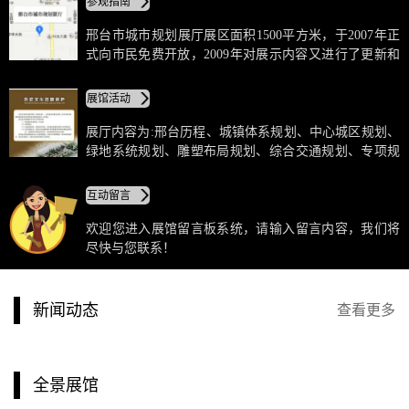
参观指南
新平台。 在制作上，不仅采用展板、模型、沙盘等传统
技术，而且采用激光、多媒体和声、光、电相配套的科
邢台市城市规划展厅展区面积1500平方米，于2007年正
技手段，通过电子翻书、触摸屏等方式向全市人民展示
式向市民免费开放，2009年对展示内容又进行了更新和
邢台市城市规划新动向、新变化、新成就。
完善。开放后，被市委、市政府定为全市干部培训基地
和青少年爱国主义教育基地。
展馆活动
展厅内容为:邢台历程、城镇体系规划、中心城区规划、
绿地系统规划、雕塑布局规划、综合交通规划、专项规
划、公共设施规划、城市广场规划、商业及市场规划、
主要道路景观规划、拆迁整治规划、七里河治理规划、
互动留言
城市节点规划、居住区规划等。
欢迎您进入展馆留言板系统，请输入留言内容，我们将
尽快与您联系！
新闻动态
查看更多
全景展馆