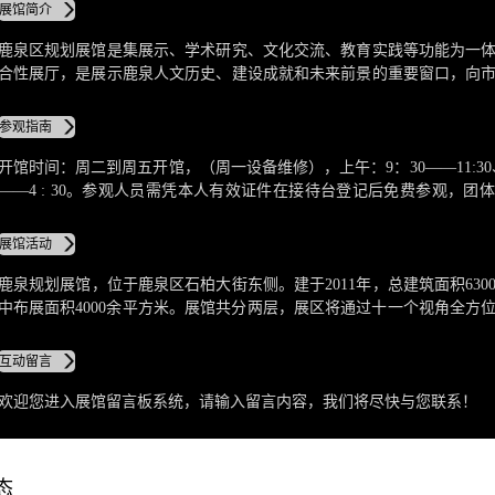
展馆简介
鹿泉区规划展馆是集展示、学术研究、文化交流、教育实践等功能为一
合性展厅，是展示鹿泉人文历史、建设成就和未来前景的重要窗口，向
城乡规划知识，提供城市规划和建设信息，搭建公众参与城市规划和招
台。规划让城市发展更科学，生活更美好。
参观指南
开馆时间：周二到周五开馆，（周一设备维修），上午：9：30——11:30、下
——4 : 30。参观人员需凭本人有效证件在接待台登记后免费参观，团
天预约，由展馆安排适当时间参观；儿童及年老体弱者需要家人陪同参观
展馆活动
鹿泉规划展馆，位于鹿泉区石柏大街东侧。建于2011年，总建筑面积630
中布展面积4000余平方米。展馆共分两层，展区将通过十一个视角全方
过去、现在和未来。 鹿泉区规划展馆有历史文化、发展成就、重点项
3D影院等展区。
互动留言
欢迎您进入展馆留言板系统，请输入留言内容，我们将尽快与您联系！
态