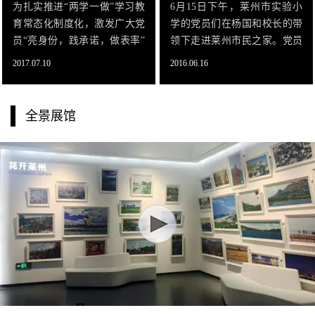
为扎实推进“两学一做”学习教
6月15日下午，莱州市实验小
育常态化制度化，激发广大党
学的党员们在杨国和校长的带
员“亮身份，践承诺，做表率”
领下走进莱州市民之家。党员
的活力。7月8日上午，土山中
老师们在导游的带领下，参观
2017.07.10
2016.06.16
学组织全体党员走进市民之家
了革命历史纪念馆、莱州规划
参观学习，全面认识莱州的历
展览馆、莱州市文化馆等场
史发展。在讲解员的带领下，
所。站在大屏幕前，看到了莱
全景展馆
党员们参观了经济社会发展
州辉煌的今天，感受到莱州的
馆、革命历史纪念馆、莱州规
巨大变化，每个人都是心潮澎
划展览馆等场所。
湃，为莱州骄傲！俯瞰莱州辽
阔的规划图，仿佛看到了辛勤
的莱州人民共建美好家园的情
景，对莱州的未来充满信心。