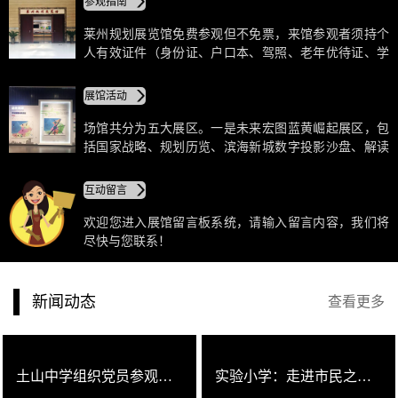
参观指南
手段和现代化高科技展示形式相融合的方法，多元化地
向来宾展示莱州今天辉煌建设成就和明天美好规划蓝
莱州规划展览馆免费参观但不免票，来馆参观者须持个
图。
人有效证件（身份证、户口本、驾照、老年优待证、学
生证、军官证等），先到市民之家东大门领票处免费领
取门票后凭票进馆，门票当日有效，过期作废。开放时
展馆活动
间：周二、周三、周五、周六、周日，上午8:30——
11:30、下午14:30——17:00，周一、周四闭馆检修。
场馆共分为五大展区。一是未来宏图蓝黄崛起展区，包
括国家战略、规划历览、滨海新城数字投影沙盘、解读
十三五、3D未来剧院、《全景莱州》总规模型秀等几个
板块。其中总规模型秀通过沙盘及LED屏影片互动演
互动留言
示，为您详解莱州市的规划蓝图，是全馆的亮点。
欢迎您进入展馆留言板系统，请输入留言内容，我们将
尽快与您联系！
新闻动态
查看更多
土山中学组织党员参观市民之家
实验小学：走进市民之家，感受莱州变化共建美好家园