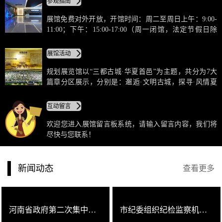
参观指南
态都市、宜居宜业的美好愿景，凝聚起共谱“夏都”、“钧
都”、“药都”、“云都”四都建设的磅礴力量。
展馆免费对外开放，开馆时间：周二至周日上午：9:00-
11:00；下午：15:00-17:00（周一闭馆，法定节假日除
外） 。参观人员需凭本人有效身份证件在接待处登记换
票后方可入馆参观。团体参观需提前两天预约，由展馆
展馆活动
安排适当时间参观。如遇重大或临时性活动，请遵从展
馆工作人员协调安排。
规划展览馆以“三都古城·华夏首邑”为主题，共分为7大
篇章分区展示，分别是：邂逅·文明古城，探寻·风情夏
都，瞩目·提质禹州，领略·华夏药都，聚焦·精彩钧都，
畅想·智汇云都，共享·美丽经济。利用城市总规物理沙
互动留言
盘、高科技沉浸式互动体验、高科技数码花丛、智慧化
人机互动展示平台等手段，打造宣传禹州的城市名片、
欢迎您进入展馆留言板系统，请输入留言内容，我们将
专家学者交流平台、青少年儿童教育的新基地、市民休
尽快与您联系！
闲旅游的新圣地。
新闻动态
查看更多
河南省政府第二次集中督查事项许昌市第三督察组莅临禹州规划展览馆
市纪委组织纪检监察机关党员干部去市规划展览馆参观学习