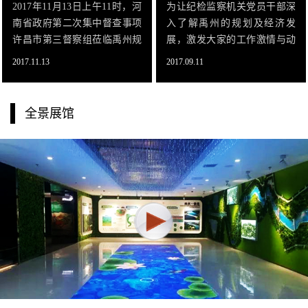
2017年11月13日上午11时，河
为让纪检监察机关党员干部深
南省政府第二次集中督查事项
入了解禹州的规划及经济发
许昌市第三督察组莅临禹州规
展，激发大家的工作激情与动
划展览馆参观指导工作。督察
力，在今后的工作中，为建设
2017.11.13
2017.09.11
组领导许昌市环保局副局长胡
美丽禹州发挥应有作用，9月8
志宏在禹州市副市长石平恩陪
日，市纪委组织纪检监察机关
同下莅临禹州规划展览馆指导
党员干部去市规划展览馆参观
全景展馆
工作。
学习。参观结束，大家一致的
心声，还没看够啊！真的没看
够啊！！纷纷表示，今后一定
要为禹州的经济发展贡献一份
力量！！