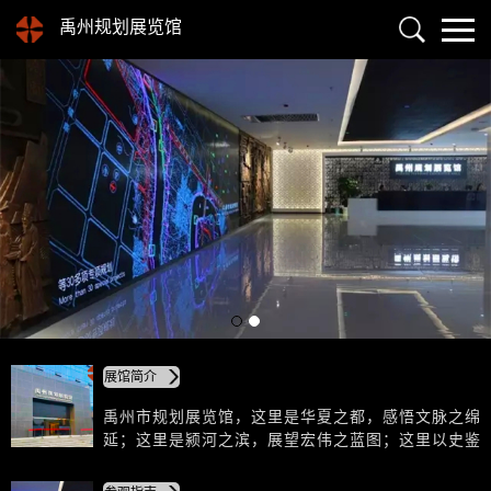
禹州规划展览馆
展馆简介
禹州市规划展览馆，这里是华夏之都，感悟文脉之绵
延；这里是颍河之滨，展望宏伟之蓝图；这里以史鉴
今、春风化雨，承载着千年古邑、人文荟萃的厚重历
史，呈现出经济繁荣、和谐共赢的发展成就，描绘了生