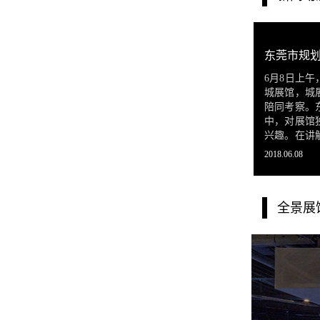
东莞市规
6月8日上
城展馆，城
陪同考察。
中，对展馆
兴趣。在讲
展项，尤其
2018.06.08
和互动体验
全景展