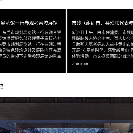
划展览馆一行参观考察城展馆
午，东莞市规划展览馆一行参观考察
6月7日上午，由市住建委、市残
展馆运营服务部经理曹子童接待并
残联肢残人协会主席、盲人协会
东莞市规划展览馆一行在参观过程
县助残志愿者等26人前往黄山市
独具特色建筑设计及展陈内容充满
开展“立足新时代，感受新黄山”
解员的带领下先后参观展馆的重点
体验活动。市文投集团副总裁查
是来到梦想云展项时，新颖的设计
同考察。
2018.06.08
令其赞不绝口。
馆