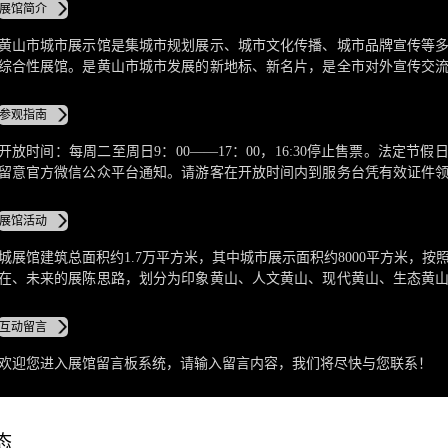
展馆简介
黄山市城市展示馆是集城市规划展示、城市文化传播、城市品牌宣传等
综合性展馆。是黄山市城市发展的新地标、新名片，是全市对外宣传交
访的重要窗口，是市民参与了解城市历史变迁、现状发展和远景规划的
向中外游客展示黄山形象、传播徽州文化的重要载体，将致力打造成为
参观指南
验的首要门户。
开放时间：每周二至周日9：00――17：00，16:30停止售票。法定节
留意官方微信公众平台通知。请游客在开放时间内到服务台凭有效证件
后参观。觉遵守参观秩序，保持馆内安静，禁止追逐打闹，推搡拥挤、
觉排队参观。
展馆活动
城展馆建筑总面积约1.7万平方米，其中城市展示面积约8000平方米，按
在、未来的展陈思路，划分为印象黄山、人文黄山、现代黄山、生态黄
大主题展区；会议中心面积1360平方米，由多功能会议厅、商务洽谈室
互动留言
欢迎您进入展馆留言板系统，请输入留言内容，我们将尽快与您联系！
态