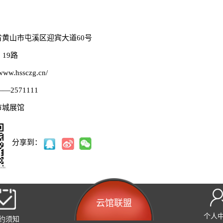
黄山市屯溪区迎宾大道60号
19路
ww.hssczg.cn/
—2571111
市城展馆
分享到：
云馆联盟
个人
约须知