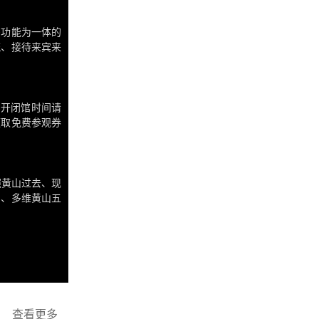
多功能为一体的
流、接待来宾来
重要平台，是面
黄山文化旅游体
假日开闭馆时间请
领取免费参观券
大声喧哗，请自
照黄山过去、现
山、多维黄山五
、会见厅组成。
查看更多