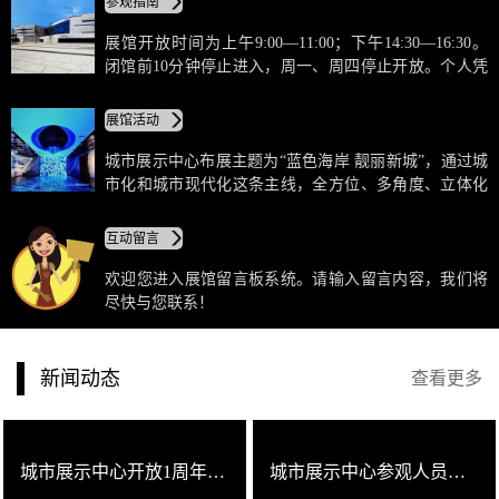
参观指南
性于一体，高科技手段运用走在国内同类展馆前列。
展馆开放时间为上午9:00—11:00；下午14:30—16:30。
闭馆前10分钟停止进入，周一、周四停止开放。个人凭
本人身份证、军官证、护照、驾驶执照等有效证件免费
参观，团体参观需提前预约。如遇重大接待或临时性活
展馆活动
动，请遵从展示中心协调安排，已预约的团队由展示中
心另行安排参观时间。
城市展示中心布展主题为“蓝色海岸 靓丽新城”，通过城
市化和城市现代化这条主线，全方位、多角度、立体化
呈现开发区建区以来的沧桑巨变，重点展示城市规划及
建设成就，展望美好愿景。展区共分四层：一层展示开
互动留言
发区发展历程及综合成就；二层展示开发区总体规划、
重点区片规划及各类专项规划，整体描绘开发区美好蓝
欢迎您进入展馆留言板系统。请输入留言内容，我们将
图；三层展示开发区建设成就、旅游规划、智慧城市建
尽快与您联系！
设等，集中诠释开发区滨海花园城市品牌；四层集互
动、会务、休闲为一体，特设互动游戏、会议接待区、
书吧等。
新闻动态
查看更多
城市展示中心开放1周年了！
城市展示中心参观人员已逾十万