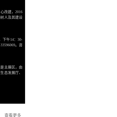
改建，2016
果树人及其建设
下午14：30-
3596069。咨
层是主展区，由
游生态发展厅、
，展示黄果树旅
查看更多