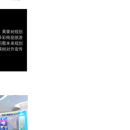
。黄果树规划
多彩绚丽旅游
前瞻未来规划
果树对外宣传