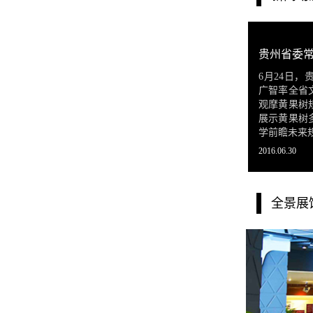
6月24日
广智率全省
观摩黄果树
展示黄果树
学前瞻未来
2016.06.30
全景展