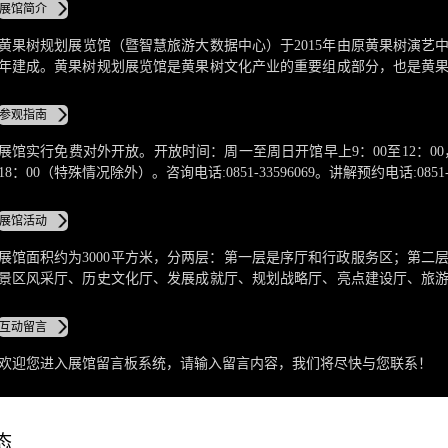
展馆简介
黄果树规划展览馆（暨智慧旅游大数据中心）于2015年由原黄果树演艺中心
年建成。黄果树规划展览馆是黄果树文化产业的重要组成部分，也是黄
者共同参与规划建设发展的平台，引领其发展的美好前景。
参观指南
展馆实行免费对外开放。开放时间：周一至周日开馆早上9：00至12：00，
18：00（特殊情况除外）。咨询电话:0851-33596069。讲解预约电话:0851-3
询时间:早上9：00至12：00，下午14：30-18：00。
展馆活动
展馆面积约为3000平方米，分两层：第一层是序厅和行政服务区；第二
景区风采厅、历史文化厅、发展成就厅、规划战略厅、亮点建设厅、旅
旅游体验厅、招商引资厅、720°梦幻剧场、《黄果树共识》等展区组成
游区的“天赋山水”、历史人文、建设成就以及发展目标。
互动留言
欢迎您进入展馆留言板系统，请输入留言内容，我们将尽快与您联系！
态