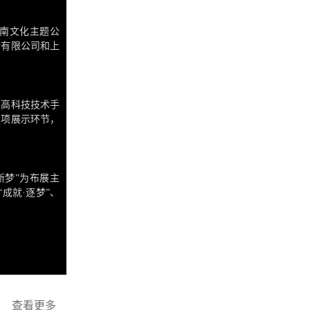
南文化主题公
份有限公司和上
能于一体的专业
了高科技技术手
多项展示环节，
别设置了3D未
术等互动项目，
新梦”为布展主
成就·逐梦”、
、壮阔的发展征
查看更多