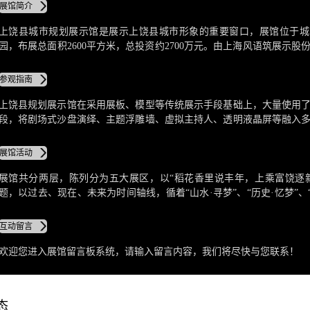
展馆简介
上饶县城市规划展示馆是展示上饶县城市形象的重要窗口，展馆位于城
园，布展总面积2600平方米，总投资约2700万元。由上海风语筑展示股
饶县规划局共同联合打造，是集宣传推介、规划展示、文化科普等多功
规划展示馆。
参观指南
上饶县规划展示馆在采用展板、模型等传统展示手段基础上，大量使用
段，将剧场式沙盘演绎、主题浮雕墙、虚拟主持人、透明液晶屏等融入
全面展示了上饶县的过去、现在和未来，同时为生动有趣介绍上饶县，特
来影院、飞趣360、一站到底、VR自驾、互动拍照、3D立体画、MR技
展馆活动
让参观者在轻松的环境下，认识规划、了解规划和参与规划。
展馆共分两层，陈列分为五大展区，以“稻花香里说丰年，上乘富饶逐
题，以过去、现在、未来为时间轴线，循着“山水·寻梦”、“历史·忆梦”、“
“规划·筑梦”、“未来·圆梦”这五大展区，介绍上饶县深厚的历史底蕴
程，展示这座城市宜居、宜业、宜游的崭新面貌。
互动留言
欢迎您进入展馆留言板系统，请输入留言内容，我们将尽快与您联系！
态