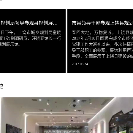
上饶市城乡规划局领导参观县规划展示馆
市县领导干部参观上饶县规
月21日下午，上饶市城乡规划局童晓
春回大地，万物复苏，上饶县
郭江砂副调研员、汪晓春馆长一行
2017年2月10日圆满完成全市
规划展示馆。
党建工作大巡查以来，多次热情
导干部职工的参观，展馆利用声
手段，全面展示了上饶县建设的
市规划远景，讲解员向各位来宾
2017.03.24
展馆内容，受到来宾们的一致肯
馆