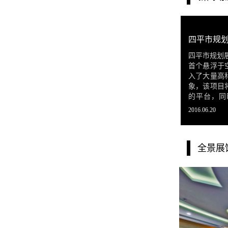
四平市规划展
首个悬浮于
入了大量高
象，该项目
的平台，同
所。
2016.06.20
全景展