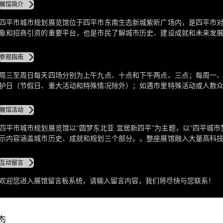
展馆简介
四平市城市规划展览馆位于四平市东南生态新城紫昕广场内，是四平市
象和招商引资的重要平台，也是市民了解城市历史、建设成就和未来发
建筑是一座宝鼎造型，寓意“鼎盛四平、和谐四平”，四面畅通的设计寓意
利之门”,是全国首个悬浮于空中的城市规划展览馆。建筑面积22400㎡，高
参观指南
览面积8000㎡。
周三至周日每天四场分别为上午九点、十点和下午两点、三点；每周一
护日（节假日、重大活动和特殊情况除外）；如遇市里特殊活动或人数
观，临时取消的场次以规划馆当日现场公告为准。四平市城市规划展览
来馆参观人员须凭本人有效身份证在领取免费参观门票后，持票并自觉
展馆活动
馆，在工作人员引领下自行参观。门票当日有效，过期作废。
四平市城市规划展览馆以“圆梦东北亚 宜居新四平”为主题，以“四平城市
示内容涵盖城市历史、成就和规划三个部分。。整座展馆融入大量高科
图片展示、模型展示、普通的多媒体展示等传统展示形式上，加入数码
宽幕影视观摩系统、三维动画立体影视系统、虚拟影视演示系统、虚拟
互动留言
合成系统、游客查询系统以及多媒体系统的整合运用等。
欢迎您进入展馆留言板系统，请输入留言内容，我们将尽快与您联系！
态