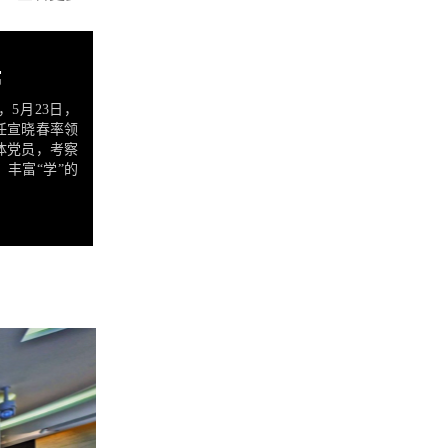
馆
，5月23日，
任宣晓春率领
体党员，考察
，丰富“学”的