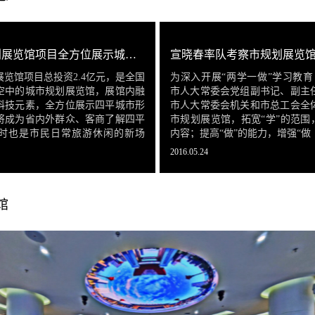
四平市规划展览馆项目全方位展示城市形象
宣晓春率队考察市规划展览
览馆项目总投资2.4亿元，是全国
为深入开展“两学一做”学习教育
空中的城市规划展览馆，展馆内融
市人大常委会党组副书记、副主
科技元素，全方位展示四平城市形
市人大常委会机关和市总工会全
将成为省内外群众、客商了解四平
市规划展览馆，拓宽“学”的范围
时也是市民日常旅游休闲的新场
内容；提高“做”的能力，增强“做
2016.05.24
馆