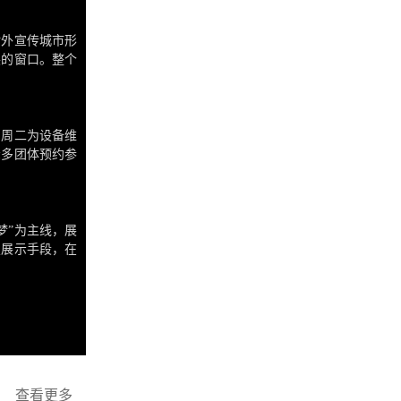
对外宣传城市形
展的窗口。整个
“迎宾之门、胜
度78.8m，展
、周二为设备维
众多团体预约参
馆免费不免票，
接受安检后进
梦”为主线，展
技展示手段，在
电影系统、大型
驾驶系统、人景
查看更多