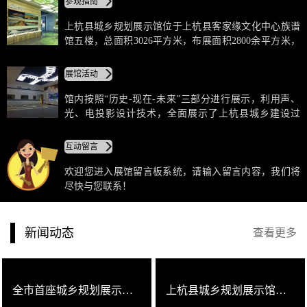
参观指南
平台，是增强市民自豪感的市民科普基地；是解读上杭
县变迁发展的指南，展现上杭县形象、文化的重要载
上杭县城乡规划展示馆位于上杭县客家缘文化中心族谱
体；是政府推介城市的重要窗口和城市会客厅。
馆五楼，总面积3026平方米，布展面积2800余平方米，
集布展、体验互动的现代化功能为一体。通过植入通电
玻璃、动车模拟、游艇VR体验、自行车VR体验和弧幕
展馆活动
影院及畅想规划师等新颖元素，参观者可以参与互动，
更加形象生动地了解上杭。
馆内按照“历史-现在-未来”三部分进行展示，利用声、
光、电投影设计技术，全面展示了上杭县城乡建设过
去、现在、未来的空间结构、发展策略、景观风貌、功
能分区等，布展手法别具一格。展馆总体格局为8+2，即
互动留言
8个展厅，分别为“城市之门 开篇序厅”、“古城春秋 城市
概况”、“战略中心 总体规划”、“产业驱动 专项规划”、
欢迎您进入展馆留言板系统，请输入留言内容，我们将
“城乡统筹 共谱新篇”、“生态休闲 旅游风采”、“未来部
尽快与您联系！
署 概念规划”、“发展蓝图 未来展望”和2个特色功能区。
新闻动态
查看更多
全市首座城乡规划展示馆在上杭城区客家缘文化中心亮相
上杭县城乡规划展示馆即将开馆！