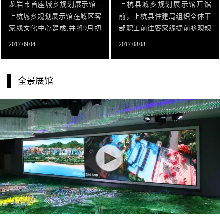
龙岩市首座城乡规划展示馆--
上杭县城乡规划展示馆开馆
上杭城乡规划展示馆在城区客
前，上杭县住建局组织全体干
家缘文化中心建成,并将9月初
部职工前往客家缘提前参观规
正式对外开放。展示馆利用
划展示馆。规划展示馆位于上
2017.09.04
2017.08.08
声、光、电投影设计技术,全面
杭县客家缘文化中心族谱馆五
展示了上杭县城乡建设过去、
楼，总造价约1500万元，布展
现在、未来的空间结构、发展
面积2800余平方米。馆内按照
全景展馆
策略、景观风貌、功能分区等,
“历史-现在-未来”三部分进行
布展手法别具一格。
展示，展馆共分为9个展厅，
在讲解员的带领下，大家认真
参观了每个展厅。