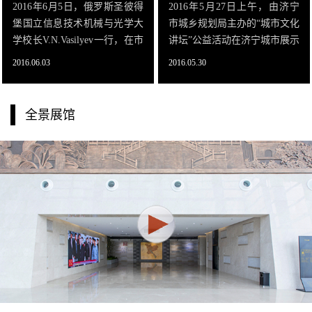
2016年6月5日，俄罗斯圣彼得
2016年5月27日上午，由济宁
堡国立信息技术机械与光学大
市城乡规划局主办的“城市文化
学校长V.N.Vasilyev一行，在市
讲坛”公益活动在济宁城市展示
外事侨务办等领导的陪同下来
馆举办。本期讲座由济宁市中
2016.06.03
2016.05.30
展示馆参观考察。
华文明促进会主席贾庆超教授
主讲，济宁城市展示馆200余
坐席的多功能厅座无虚席，市
全景展馆
规划系统干部职工，部分市民
代表和国学爱好者参加了活
动。