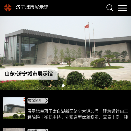
济宁城市展示馆
展馆简介
展示馆坐落于太白湖新区济宁大道35号，建筑设计由工
程院院士崔恺主持，外观造型优雅稳重、寓意丰富，建
筑面积1.6万平方米，共三层。以“孔孟之乡、运河之
都、文化济宁”为布展主题。