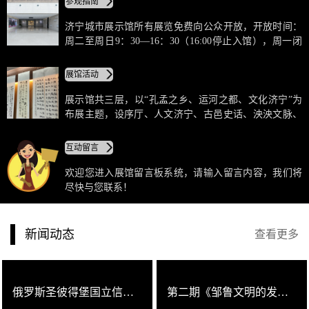
参观指南
济宁城市展示馆所有展览免费向公众开放，开放时间：
周二至周日9：30—16：30（16:00停止入馆），周一闭
馆（法定节假日除外）。团体参观(20人以上)需提前预
约，可提供讲解服务，个人参观凭本人身份证于前台免
展馆活动
费领取参观门票，闭馆前30分钟停止领票。
展示馆共三层，以“孔孟之乡、运河之都、文化济宁”为
布展主题，设序厅、人文济宁、古邑史话、泱泱文脉、
建设成就、综合交通、生态水城、国家版图教育基地等
九大展区50余个展项，将声光电技术融入展示环节，采
互动留言
取图文展板、模型陈列、多媒体演示、幻影成像、全息
投影、电子信息查询等科技手法，全方位、多角度的展
欢迎您进入展馆留言板系统，请输入留言内容，我们将
示了济宁深厚人文底蕴、城市发展历程、新时期建设成
尽快与您联系！
就和璀璨的未来。
新闻动态
查看更多
俄罗斯圣彼得堡国立信息技术机械与光学大学校长一行来馆参观考察
第二期《邹鲁文明的发祥》公益讲座活动圆满成功