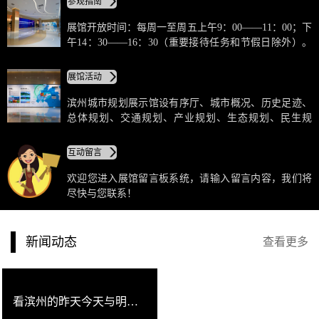
参观指南
滨州城市规划展示馆用“新旧对比”、“写实”的手法，突
出滨州元素和符号，全面展示城乡发展的历史变迁、规
展馆开放时间：每周一至周五上午9：00——11：00；下
划引领下的全市社会经济发展成就和灿烂的明天。
午14：30——16：30（重要接待任务和节假日除外）。
团体参观需提前一天预约，个人参观凭本人有效证件
（身份 证、护照、驾驶证、军官证、老年证、学生证）
展馆活动
免费参观。根据消防安全要求，每次团体预约参观人数
不得超过200人。
滨州城市规划展示馆设有序厅、城市概况、历史足迹、
总体规划、交通规划、产业规划、生态规划、民生规
划、文化遗产、3D展示、旅游规划、体育规划、县区规
划、滨州港规划、重点片区城市设计、地下综合管廊展
互动留言
示、海绵城市展示、数字沙盘等20个主题展区。
欢迎您进入展馆留言板系统，请输入留言内容，我们将
尽快与您联系！
新闻动态
查看更多
看滨州的昨天今天与明天 滨州城市规划展示馆试运行开馆啦！