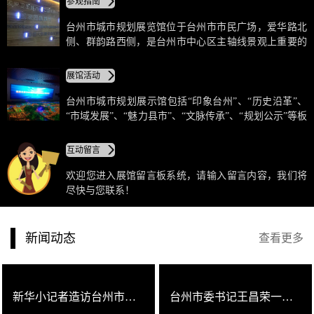
参观指南
建筑、两种功能”的思路建设，满足各自功能需求，并各
自使用和管理。
台州市城市规划展览馆位于台州市市民广场，爱华路北
侧、群韵路西侧，是台州市中心区主轴线景观上重要的
文化建筑。规划展览馆建筑层数为4层，主体建筑高度
23.95米。台州市城市规划展览馆每天开放，开放时间为
展馆活动
9点到4点半，前后半小时开关设备时间。
台州市城市规划展示馆包括“印象台州”、“历史沿革”、
“市域发展”、“魅力县市”、“文脉传承”、“规划公示”等板
块，通过影像图片、4D展台、实体模型、数字沙盘、3D
动画等方式全面、立体、深入地了解了台州的整体风
互动留言
貌、历史文化、城市活力及发展蓝图。
欢迎您进入展馆留言板系统，请输入留言内容，我们将
尽快与您联系！
新闻动态
查看更多
新华小记者造访台州市城市规划展览馆，了解家乡建设，培养家国情怀
台州市委书记王昌荣一行参观市规划展馆