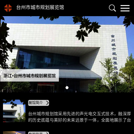
台州市城市规划展览馆
展馆简介
台州城市规划馆采用先进的声光电交互式技术，融深厚
的历史底蕴与美好的未来远景于一体，全面地展示了台
州撤地设市20年来的建设成就和今后一个时期的规划蓝
图。台州市规划展览馆与台州市博物馆合建，按照“一幢