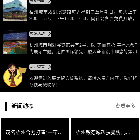
参观指南
推动作用。历史性、时代性与文化高度统一，及高科
技、智能化、生态化于一体。
梧州城市规划展览馆每周星期二至星期日，每天上午
9:00-11:30， 下午15:30-17:30，向社会各界免费开放，
每周星期一闭馆检修；在开放时段灯光与视频是正常使
用和播放(除需修缮的设备外)。
展馆活动
梧州城市规划展览馆共有2层，以“美丽苍梧.幸福水都”
为展示主题，定位国际领先，融入全新设计理念的第四
代先锋规划展示馆。展馆整体风格简约、大气、现代、
科技；主题鲜明突出，布局设计合理，空间动静相宜，
互动留言
具有强烈的视觉冲击力和感染力。历史性、时代性与文
化高度统一，及高科技、智能化、生态化于一体。
欢迎您进入展馆留言板系统，请输入留言内容，我们将
尽快与您联系！
新闻动态
查看更多
茂名梧州合力打造“一带一路”经济走廊
梧州毅德城帮扶孤残儿童爱心传递活动完满结束