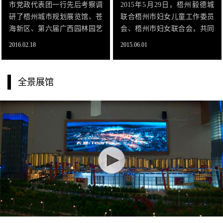
市党政代表团一行先后考察调
2015年5月29日，梧州毅德城
研了梧州城市规划展览馆、苍
联合梧州市妇女儿童工作委员
海新区、第六届广西园林园艺
会、梧州市妇女联合会，共同
博览会园区、粤桂合作特别试
举办2015年“六一”国际儿童节
2016.02.18
2015.06.01
验区和梧州骑楼城。随后，梧
孤残儿童·爱心传递活动。来自
茂双方在梧州市政府会议厅举
新兴小学的学生代表和梧州市
行了《协议》签署仪式。市委
孤残儿童代表共100多人在梧
全景展馆
副书记、市长李红军致辞，并
州毅德城招商中心共聚一堂，
代表我市与梧州市签署《协
提前庆祝六一国际儿童节，市
议》，市委书记、市人大常委
投资促进局局长赖群，市妇联
会主任许光，梧州市委书记、
主席、党组书记陈励，市妇联
市人大常委会主任黄俊华等作
副主席、党组成员梁翠妮，市
见证。
妇联副主席、党组成员罗素霞
共同出席了活动。