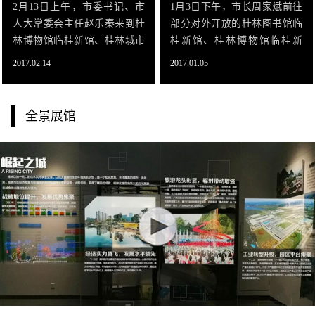
2月13日上午，市委书记、市
1月3日下午，市长周家斌前往
人大常委会主任赵乐秦来到桂
部分对外开放的桂林图书馆临
林博物馆临桂新馆、桂林城市
桂新馆、桂林博物馆临桂新
规划展示馆进行调研。他强
馆、桂林城市规划展示馆调
2017.02.14
2017.01.05
调，两馆要在现有基础上，更
研。他强调，各馆工作人员要
加凸显桂林特色，更加完善场
加快推进相关工作，不断完善
馆服务功能，倾力打造精品展
场馆服务功能，尽快实现全部
全景展馆
馆，使之分别成为展示桂林历
对外开放，为新区积聚人气。
史文化、展示桂林城市发展脉
要合理利自身资源，科学安排
络和经济社会发展成就的窗
功能区，最大化利用场馆空
口，为国际旅游胜地建设增光
间，用心打造精品展馆，为市
添彩。
民提供优质服务。