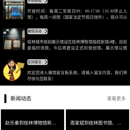
参观指南
开放时间：每周二至周日09：00-17:00（16:30停止入
馆），每周一闭馆（国家法定节假日除外）。观众可以
通过桂林博物馆新馆的西门与东门从自动取票机取票，
或是通过人工取票的方式获得免费参观劵，然后凭票入
展馆活动
馆。观众入馆前，请仔细阅读《桂林博物馆参观须
知》。
桂林城市规划展示馆设在桂林博物馆临桂新馆4楼，目前
是临时场馆，今后将建设正式的规划馆。展示馆以图
文、模型、视频、互动等方式，主要展示了桂林历史文
化、生态旅游、经济发展、社会建设等各方面成就。让
互动留言
人眼前一亮的是，展馆内有一个巨大的桂林城市模型，
把桂林老城区、新城区都直观地呈现在眼前，参观群众
欢迎您进入展馆留言板系统，请输入留言内容，我们将
可在模型前“指点江山”。
尽快与您联系！
新闻动态
查看更多
赵乐秦到桂林博物馆新馆、桂林城市规划展示馆调研
周家斌到桂林图书馆、桂林博物馆、桂林城市规划展示馆调研时强调用心打造精品展馆 为市民提供优质服务