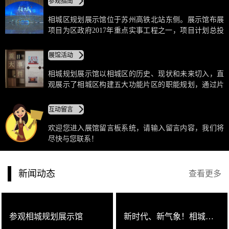
参观指南
化建设成果与城市规划光明前景的“城市会客厅”。
相城区规划展示馆位于苏州高铁北站东侧。展示馆布展
项目为区政府2017年重点实事工程之一，项目计划总投
资1690万元，布展面积约1690平方米。相城区规划展示
馆功能定位为“一馆四平台”，即相城区首个阳光规划的
展馆活动
宣传平台，市民认知城市、沟通交流的公共平台，满足
视察工作的汇报平台，客商接待、招商引资的聚集平
相城规划展示馆以相城区的历史、现状和未来切入，直
台。
观展示了相城区构建五大功能片区的职能规划，通过片
区定位、区域设计、产业分布等方面凸显了共同引领相
城区后发崛起、跨越式发展的未来蓝图。序厅左侧的“相
互动留言
城概况”、“相城记忆”、“重大事件”展示墙和“大数据看相
城”展示桌通过图文并茂的方式，向我们讲述了相城积淀
欢迎您进入展馆留言板系统，请输入留言内容，我们将
千年的历史与文脉、传承与变化。右侧的“领导关怀”则
尽快与您联系！
用六块液晶拼接屏滚动呈现了相城区历届领导参与活动
的影像资料。
新闻动态
查看更多
参观相城规划展示馆
新时代、新气象！相城规划展示馆的“冬训党课”