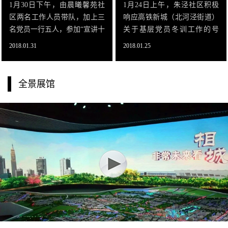
1月30日下午，由晨曦馨苑社
1月24日上午，朱泾社区积极
区两名工作人员带队，加上三
响应高铁新城（北河泾街道）
名党员一行五人，参加“宣讲十
关于基层党员冬训工作的号
九大，尽览崛起新城。元和街
召，组织部分党员前往参观相
2018.01.31
2018.01.25
道睦邻党建第二联盟走进相城
城规划展示馆并进行党员冬训
规划展示馆”参观活动。相城规
活动。参观结束后，党员们更
划展示馆设计优美的外形给人
加深刻了解了相城的区位优
全景展馆
以简洁明快、大气恢弘的印
势、战略机遇及“五大功能片
象。
区”发展规划，着实领略了相城
区在新时代的发展新气象。