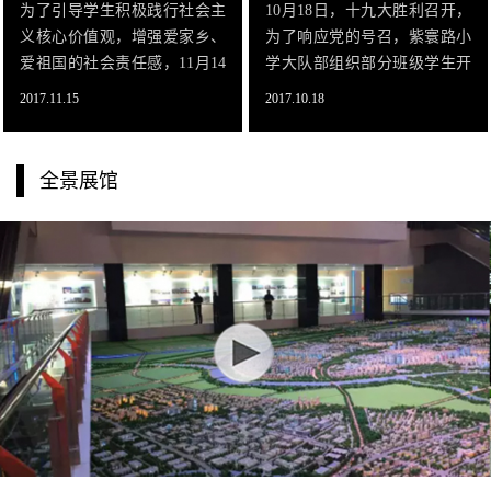
为了引导学生积极践行社会主
10月18日，十九大胜利召开，
义核心价值观，增强爱家乡、
为了响应党的号召，紫寰路小
爱祖国的社会责任感，11月14
学大队部组织部分班级学生开
日下午，中牟县青年路小学
展了“爱我家乡 魅力中牟”走进
2017.11.15
2017.10.18
二、三年级60名学生参观了中
城乡规划展览馆社会实践活
牟县城市规划展览馆。?通过组
动。此次社会实践活动为紫寰
织学生参观市城市规划展示
路小学4—5年级学生，共60多
全景展馆
馆，让学生深入了解城市基本
人，在校领导和老师们的带领
规划知识及城市未来发展，使
下，同学们感受到了自己家乡
学生在实践体验中把爱国爱家
的的变化，感受到了中牟的魅
乡的情感与努力学习文化知
力所在！
识、主动承担社会责任统一起
来，不断升华对“爱学习、爱劳
动、爱祖国”的理解和认识，点
燃为实现中国梦而努力进取的
个人梦想。