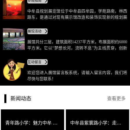
参观指南
展面积约6000平方米。
中牟县规划展览馆位于中牟县四牟园，学苑路南，林西
路东，是通过对现有展示馆改造和装饰实现新的规划展
示功能。通过声、光、电等技术手段、全方位、多角度
介绍中牟的过去、今天和未来。其他区域以多样形式充
展馆活动
分展示了领导关怀、基础设施、城市建设、园区建设、
招商引资和明星企业等板块。
展馆共分三层，建筑面积14237平方米，布展面积约6000
平方米。它以“梦想长河，流转不息”为主线贯穿，创新
采用“五梦+九吧”的设计主旨和功能格局，分别为序厅、
历史长河、辉煌成就、沙盘模型、规划里程、4d影院、
互动留言
临展公示区。通过展板、模型、高科技等展示手段，全
面展示了中牟的过去、现在和未来。让观者穿越历史与
欢迎您进入展馆留言板系统，请输入留言内容，我们将
未来，畅游中牟锦绣风姿，体验多彩感受。
尽快与您联系！
新闻动态
查看更多
青年路小学：魅力中牟 文脉传承
中牟县紫寰路小学：走进城乡规划展览馆社会实践活动