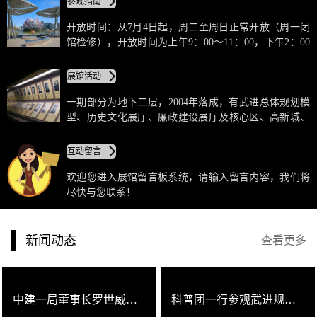
参观指南
努力营造简练、现代，具有强烈艺术感染力的展示环
境。武进城市规划展览馆采用高科技手段，营造出具有
开放时间：从7月4日起，周二至周日正常开放（周一闭
强烈艺术感染力的展示环境，突显了历史性、时代性与
馆检修），开放时间为上午9：00～11：00，下午2：00
文化性的统一。
～5：00。地点：常州市武进区市民广场东侧（花园街农
行武进支行南大门）。规划馆对外开放期间将为市民免
展馆活动
费播放未来展厅的多媒体短片《未来的一天》。短片的
播放时间为上午10：00和下午3：00（共两场）。
一期部分为地下二层，2004年落成，有武进总体规划模
型、历史文化展厅、廉政建设展厅及核心区、高新城、
创新城、农林牧副渔、科教文卫、村镇建设、报告厅、
绿色建筑产业集聚示范厅、太湖湾等展厅；二期为莲花
互动留言
馆，2013年9月落成，由形态各异的三朵莲花组成，主体
及花瓣均采用钢结构，建筑采用高科技玻璃节能覆膜、
欢迎您进入展馆留言板系统，请输入留言内容，我们将
中水回用、智能化空气调节系统等低碳节能技术，为绿
尽快与您联系！
色三星级建筑，有西太湖科技城展厅、领导关怀及城市
成就展厅、未来展厅等。
新闻动态
查看更多
中建一局董事长罗世威一行参观武进规划馆
科普团一行参观武进规划馆