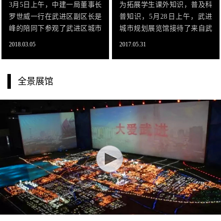
3月5日上午，中建一局董事长
为拓展学生课外知识，普及科
罗世威一行在武进区副区长是
普知识，5月28日上午，武进
峰的陪同下参观了武进区城市
城市规划展览馆接待了来自武
规划展览馆。来宾们首先观看
进科协组织的学生及家长科普
2018.03.05
2017.05.31
了武进城区规划模型多媒体短
团。通过讲解员的热情介绍，
片，是峰区长结合模型介绍了
科普团一行了解了武进悠久的
武进近两年的交通规划和产业
历史，现代城市建设风采以及
全景展馆
发展，并用一连串的真实数据
城市未来发展的规划蓝图，真
展示了武进城市发展的良好现
真切切感受到了武进近年来项
状。
目建设和经济社会发展所取得
的令人鼓舞的成就。