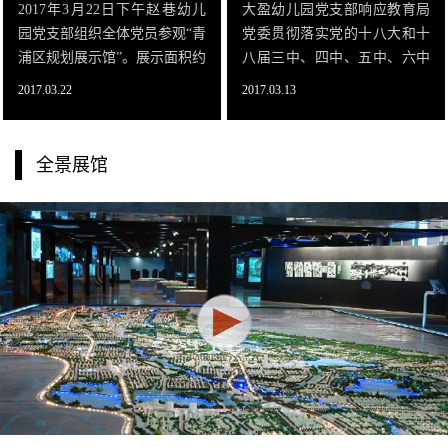
2017年3月22日下午赵巷幼儿
大盈幼儿园党支部响应教育局
园党支部组织全体党员参观“青
党委贯彻落实党的十八大和十
浦区规划展示馆”。展示面积约
八届三中、四中、五中、六中
1800平方米。规划馆整体建筑
全会精神。为了提高全体党员
2017.03.22
2017.03.13
三面用水池环绕，入口道路跨
的综合素质，2017年3月10日
水面而过，营造出“水乡”的氛
下午幼儿园党支部组织全体党
围。展馆内分主模型区、四大
员参观“青浦区规划展示馆”。
全景展馆
功能展示区、历史风貌区、虚
“青浦区规
拟现实展示区四大区域。