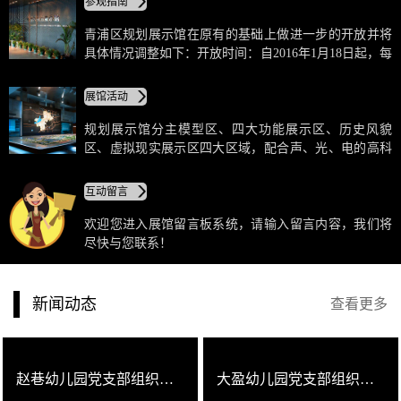
参观指南
幕墙的灵活运用，形成了独特的建筑形态、后现代主义
的建筑风格，使其成为青浦新城的标志建筑之一。
青浦区规划展示馆在原有的基础上做进一步的开放并将
具体情况调整如下：开放时间：自2016年1月18日起，每
周一、三、五下午13：30—16：30（法定节假日除
外）。展馆地址：上海市青浦区华青南路767号。团队预
展馆活动
约电话：021—59800560，59800561。
规划展示馆分主模型区、四大功能展示区、历史风貌
区、虚拟现实展示区四大区域，配合声、光、电的高科
技展示手段，可以全面了解未来青浦的规划。主模型区
犹如一幅鸟瞰的实景图，可以看到青浦优越的地理位
互动留言
置、精巧的蝴蝶状地形、区域规划和空间布局，能够初
步感受青浦的城市形态。
欢迎您进入展馆留言板系统，请输入留言内容，我们将
尽快与您联系！
新闻动态
查看更多
赵巷幼儿园党支部组织党员参观“青浦区规划展示馆"
大盈幼儿园党支部组织党员参观“青浦区规划展示馆”