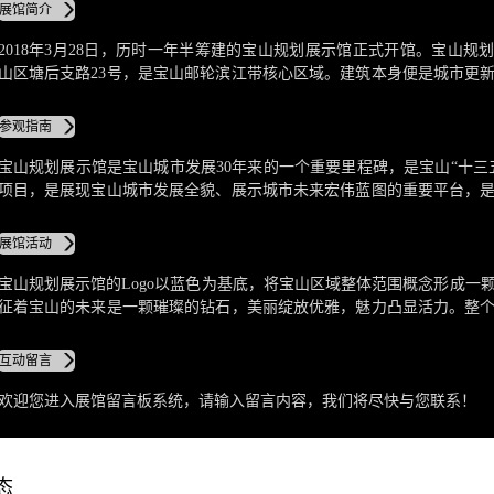
展馆简介
2018年3月28日，历时一年半筹建的宝山规划展示馆正式开馆。宝山规
山区塘后支路23号，是宝山邮轮滨江带核心区域。建筑本身便是城市更
炮台湾湿地公园原有的存量建筑改建而成，建筑面积约4000平方米，布展面
平方米，是集规划展示、城市研究、学术交流、创新实践于一体的重要基
参观指南
宝山规划展示馆是宝山城市发展30年来的一个重要里程碑，是宝山“十三
项目，是展现宝山城市发展全貌、展示城市未来宏伟蓝图的重要平台，
历史变迁、现状和远景规划的重要窗口，也是对外宣传，提高知名度、
体。
展馆活动
宝山规划展示馆的Logo以蓝色为基底，将宝山区域整体范围概念形成一
征着宝山的未来是一颗璀璨的钻石，美丽绽放优雅，魅力凸显活力。整
层，分为展馆序厅，埠通天下，迁变万化，蓝图擘划，城市如画五大展区
互动留言
欢迎您进入展馆留言板系统，请输入留言内容，我们将尽快与您联系！
态