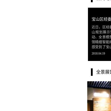
近日，区经
山规划展示
动、全景模
馆精细智能
感受到了宝
就、科学的
2018.04.19
全景展