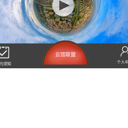
云馆联盟
关注
个人
约须知
式
宝山区塘后支路23号
8761639