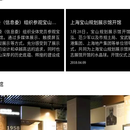
宝山区经委（信息委）组织参观宝山规划展示馆
上海宝山规划展示馆开馆
委（信息委）组织全体党员参观宝
3月28日，宝山规划展示馆开
馆。通过多媒体展示、触摸屏互
泓、范少军以及市规土局、宝武
型展示等方式，充分感受到了展示
港集团、上海地产集团等单位领
的设计和卓越高远的追求，同时也
式，共同为上海宝山规划展示馆
山深厚的历史底蕴、辉煌的建设成
志展馆开馆的水晶球。开馆仪式
城市规划和美好的城市未来。
2018.04.09
馆