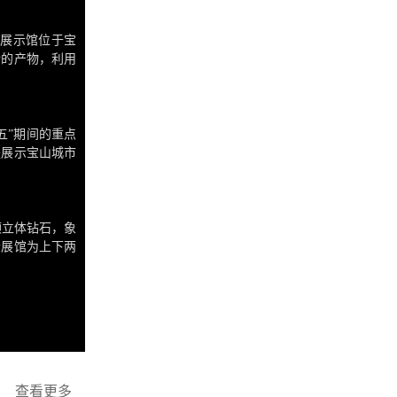
划展示馆位于宝
新的产物，利用
积约2000余
地。
五”期间的重点
是展示宝山城市
美誉度的重要载
颗立体钻石，象
个展馆为上下两
。
查看更多