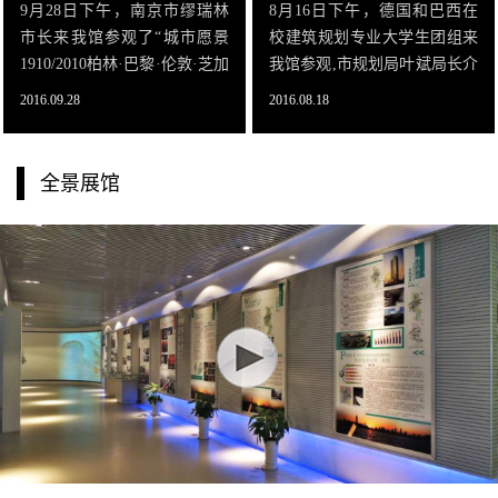
9月28日下午，南京市缪瑞林
8月16日下午，德国和巴西在
市长来我馆参观了“城市愿景
校建筑规划专业大学生团组来
1910/2010柏林·巴黎·伦敦·芝加
我馆参观,市规划局叶斌局长介
哥·南京”城市设计展。市规划
绍了南京总体规划。来访大学
2016.09.28
2016.08.18
局叶斌局长亲自讲解，规划局
生参观了城建历史厅、城市规
的有关领导和我馆领导全程陪
划厅、科技创新厅、主城沙盘
同参观。
模型，观看了《中国南京》城
全景展馆
市宣传片和沙盘互动演示。