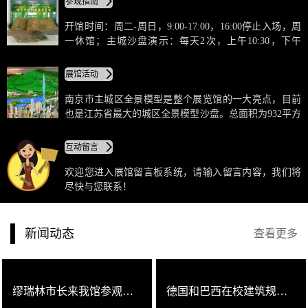
参观指南
璃幕墙配饰花岗岩拱形门，将现代美与古朴美有机的结
合在一起，具有独特的艺术风格，是我省最早获得鲁班
开馆时间：周二-周日，9:00-17:00，16:00停止入场，周
奖的工程之一。
一休馆；主城沙盘演示：每天2次，上午10:30，下午
15:30。讲解：每天免费讲解2场，上午10:00、下午15:00
各一场，每场40分钟。其他时间收费讲解50元/场/30人。
展馆活动
预约接待：团体接待提前与办公室联系预约，参观时与
前台联系。
南京市主城区全景模型是整个展览馆的一大亮点，目前
也是江苏省最大的城区全景模型沙盘。总面积为932平方
米，制作比例1：850。模型的展示区域东至马群立交，
南临秦淮新河，西抵长江三桥，北到长江二桥，重点展
互动留言
示了长江和绕城公路围合的主城区城市风貌，将涉及范
围672平方公里内的自然和人文景观浓缩于此。
欢迎您进入展馆留言板系统，请输入留言内容，我们将
尽快与您联系！
新闻动态
查看更多
缪瑞林市长来我馆参观城市设计展
德国和巴西在校建筑规划专业大学生团组参观我馆