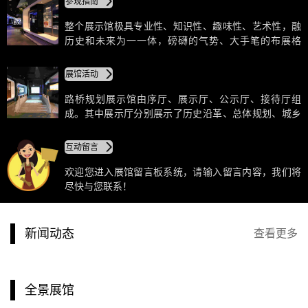
参观指南
整个展示馆极具专业性、知识性、趣味性、艺术性，融
历史和未来为一一体，磅礴的气势、大手笔的布展格
调，全面展示路桥美好的今天和灿烂的明天。馆内大量
采用高科技手段，120度弧幕影院、映像长街、互动体验
展馆活动
(VR 汽车)，以及采用虚拟实境、幻影成像等技术手段，
生动演绎路桥城市的沧桑巨变。
路桥规划展示馆由序厅、展示厅、公示厅、接待厅组
成。其中展示厅分别展示了历史沿革、总体规划、城乡
一体化、分区规划、专项规划、人居环境、重要区块规
划、城市风貌规划、建设成就等内容。
互动留言
欢迎您进入展馆留言板系统，请输入留言内容，我们将
尽快与您联系！
新闻动态
查看更多
全景展馆