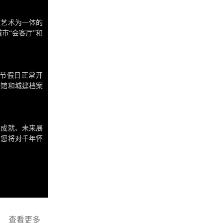
，艺术为一体的
市“会客厅”和
0，节假日正常开
迹馆和城建档案
设成就、未来展
，您将对千年怀
匠心；引发对城
查看更多