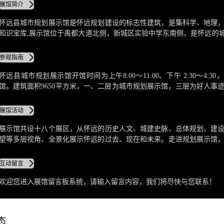
展馆简介
怀远县城市规划展示馆是怀远规划建设的标志性建筑，是集科学、地理
知识宝库,展示馆位于禹都大道北侧，新城区实验中学东南侧，是怀远的城
“金名片”。
参观指南
怀远县城市规划展示馆开馆时间为上午8:00～11:00、下午 2:30～4:3
馆。建筑面积9650平方米，一、二层为城市规划展示馆，三层为好人事
咨询服务中心。
展馆活动
展示馆共设十八个展区，从怀远的历史人文、城建史脉、总体规划、建
望等多层视角、全景化展示怀远的过去、现在和未来。走进规划展示馆
远的历史和文化有所了解；目睹城市发展的变迁；感受城市规划的独具
市建设的无限遐想........
互动留言
欢迎您进入展馆留言板系统，请输入留言内容，我们将尽快与您联系！
态