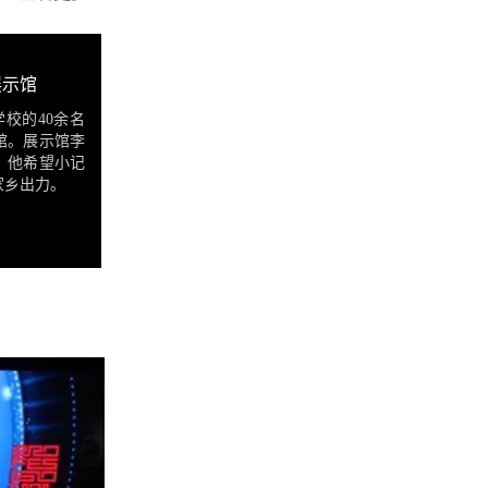
展示馆
学校的40余名
馆。展示馆李
，他希望小记
家乡出力。