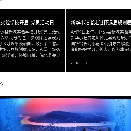
怀远县新城实验学校开展“党员活动日”活动
新华小记者走进怀远县规划
怀远县新城实验学校开展“党员活动
4月29日上午，怀远县新城实验
本次活动分为包括参观怀远县规划
新华小记者走进怀远县规划展示
习《习近平谈治国理政》第二卷。
国华馆长为小记者们引导并解说
往怀远县规划展示馆，观赏了恢弘
者们好好学习，长大可以为建设
主题浮雕、怀城旧貌、皖北最美县
2018.05.10
馆