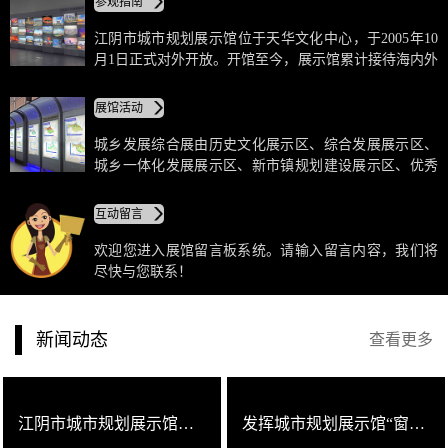
参观指南
江阴市城市规划展示馆位于天华文化中心，于2005年10
月1日正式对外开放。开馆至今，展示馆累计接待海内外
宾朋逾98万人次，获得了社会各界的好评，已成为市民
了解江阴的“城市之窗”。
展馆活动
城乡发展综合展由历史文化展示区、综合发展展示区、
城乡一体化发展展示区、新市镇规划建设展示区、优秀
设计评选区以及多媒体互动区等部分组成，总面积约
1700平方米。城市规划展示馆由城市总体规划模型、展
互动留言
板、视频系统和多媒体环幕播放系统等部分组成，包括
城市总体规划大模型、规划公示展位、环幕影视厅以及
欢迎您进入展馆留言板系统。请输入留言内容，我们将
专家论证厅等，总面积约1500平方米。
尽快与您联系！
新闻动态
查看更多
江阴市城市规划展示馆志愿者招募公告
发挥城市规划展示馆“窗口”作用，不断提升城市形象