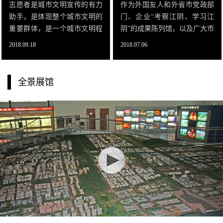
志愿者是城市文明宣传的有力
作为外国友人和外省市党政部
助手，是体现整个城市文明的
门、企业“考察江阴、学习江
重要群体，是一个城市文明程
阴”的成果陈列馆，以及广大市
度的重要缩影，为促进江阴市
民“展望江阴、建设江阴”的生
2018.09.18
2018.07.06
城市规划展示馆的可持续、高
活体验馆，江阴市城市规划展
质量发展，特面向全市招募志
示馆积极发挥着“窗口”作用，
愿者。一、志愿者招募背景及
在改革大潮中展示着城市建设
全景展馆
目的江阴市城市规划
发展巨大成就