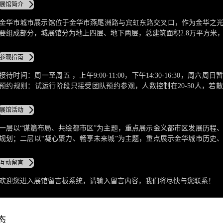
展馆简介
金华市城市展示馆位于金华市燕尾洲路与宾虹东路交叉口，作为金华之
要组成部分，城展馆分为地上四层、地下两层，总建筑面积2.8万平方米
约9000平方米，是浓缩金华地域特色、人文气质、城市形象、经济发展
要平台，金华对外宣传的重要窗口，也是这座城市最舒适的会客厅和最亮
参观指南
接待时间：周一至周五 ，上午9:00-11:00，下午14:30-16:30，周六
预约规则：试运行阶段只接受团队预约参观，人数控制在20-50人，若
自行组团至20人以上。请至少提前3天预约。
展馆活动
一层以“谋篇布局、共绘都市区”为主题，重点展示金义都市区发展历程
规划；二层以“凝心聚力、畅享未来城”为主题，重点展示金华城市历史
市总体规划；三层、四层为重点片区和城市总规模型展区。全方位展示
和未来。
互动留言
欢迎您进入展馆留言板系统，请输入留言内容，我们将尽快与您联系！
态