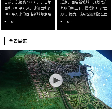
日前，总投资7050万元，占地
近期，西店新城城市规划馆在
面积6884平方米，建筑面积约
紧张的施工下，慢慢揭开了“面
7000平方米的西店新城规划展
纱”。据悉，该新城规划馆全面
示馆正式开馆。该馆以湾区创
建成并完成布展后，将成为西
2018.03.01
2018.03.01
智地、品质生态城为主题，设
店新城的标志性建筑。西店新
有《创智海湾星城》总规沙
城城市规划馆是西店新城建设
盘、海湾风情城市漫步情景体
中的重要一环。该规划馆位于
全景展馆
验空间、
西店新城的重要