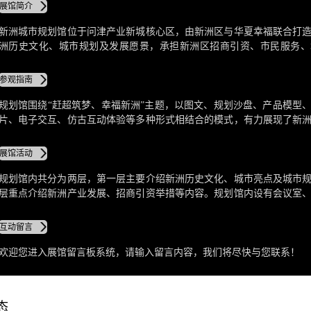
展馆简介
新洲城市规划馆位于问津产业新城核心区，由新洲区与华夏幸福联合打
洲历史文化、城市规划及发展愿景，承担新洲区招商引资、市民服务、
能，是新洲区重要的城市文化名片和招商引资窗口。
参观指南
规划馆围绕“赶超筑梦、幸福新洲”主题，以图文、规划沙盘、产品模型
片、电子交互、仿古互动体验等多种形式相结合的模式，有力展现了新
和未来。
展馆活动
规划馆内共分为两层，第一层主要介绍新洲历史文化、城市亮点及城市
层重点介绍新洲产业发展、招商引资举措等内容。规划馆内设有会议室
体报告厅等多种形式与规格的会议与洽谈空间，能满足不同类型、规模的
互动留言
欢迎您进入展馆留言板系统，请输入留言内容，我们将尽快与您联系！
态