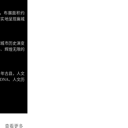
馆，布展面积约
翔实地呈现襄城
灿烂的历史文
城城市历史演变
明、辉煌无限的
千年古县，人文
DNA、人文历
查看更多