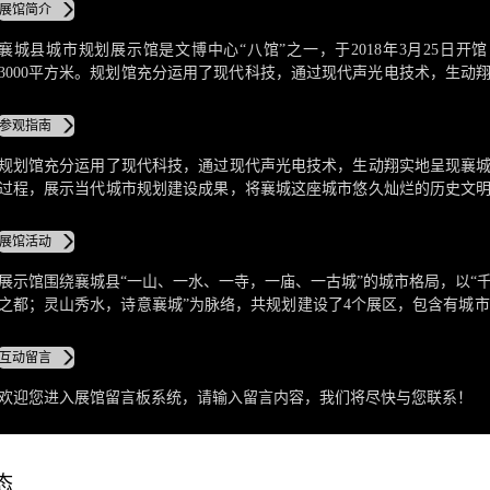
展馆简介
襄城县城市规划展示馆是文博中心“八馆”之一，于2018年3月25日开
3000平方米。规划馆充分运用了现代科技，通过现代声光电技术，生动
城市历史演变过程，展示当代城市规划建设成果，将襄城这座城市悠久
明、辉煌无限的今日图景与宏图泼墨的未来蓝图，逐一展现。
参观指南
规划馆充分运用了现代科技，通过现代声光电技术，生动翔实地呈现襄
过程，展示当代城市规划建设成果，将襄城这座城市悠久灿烂的历史文
今日图景与宏图泼墨的未来蓝图，逐一展现。
展馆活动
展示馆围绕襄城县“一山、一水、一寺，一庙、一古城”的城市格局，以“
之都；灵山秀水，诗意襄城”为脉络，共规划建设了4个展区，包含有城市
史、建设成就、产业集群、规划展示等内容。
互动留言
欢迎您进入展馆留言板系统，请输入留言内容，我们将尽快与您联系！
态