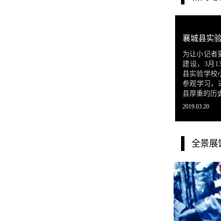
为让小记者
建设，3月
县实验学校
参观学习，
县厚重的历
2019.03.20
全景展