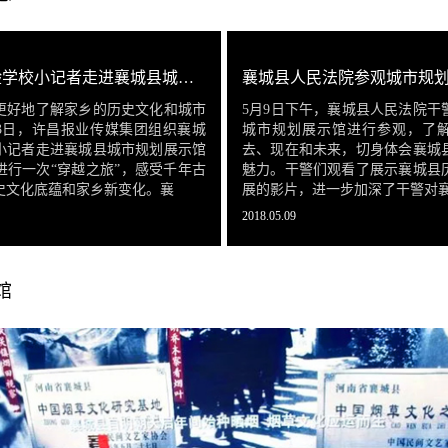
襄城县实验学校小记者走进襄城县城市规划展示馆—— “穿越”古今 感知家乡
襄城县人民法院参观城市规
更好地了解家乡的历史文化和城市
5月9日下午，襄城县人民法院干
13日，许昌报业传媒集团组织襄城
城市规划展示馆进行参观，了
小记者走进襄城县城市规划展示馆
去、现在和未来，切身体会襄城
进行一次“穿越之旅”，感受千年古
魅力。干警们观看了展示襄城县
史文化底蕴和家乡新变化。襄
展的影片，进一步加深了干警对
2018.05.09
馆