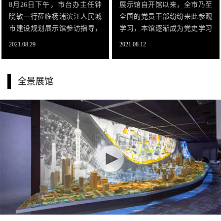
8月26日下午，市台办主任钟
展示馆自开馆以来，全市乃至
晓敏一行莅临杨浦滨江人民城
全国的党员干部纷纷来此参观
市建设规划展示馆参访指导，
学习，本馆逐渐成为党史学习
杨浦区委书记谢坚钢，复旦大
教育的重要场所，成为了思想
2021.08.29
2021.08.12
学副校长陈志敏，区委常委、
引领的高地，宣传展示的阵
统战部部长董鑫旺陪同参访，
地，干部教育培训的基地。同
领导一行实地考察了杨浦滨江
时入选《学习强国》推荐的上
全景展馆
的总体规划、发展
海红色经典路线，场馆