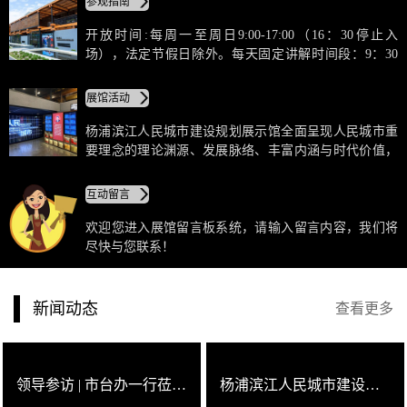
参观指南
一处人人享有的公共开放空间，彰显着“人民城市为人
民”的思想理念，因此，附近居民也亲切地将其称作“人
开放时间:每周一至周日9:00-17:00（16：30停止入
人馆”。在杨浦滨江，附近有党群服务站“人人屋”，渔人
场），法定节假日除外。每天固定讲解时间段：9：30
码头的“人民之城”即“人人塔”。
10:30 13:30 15:00。散客可通过扫描以下微信二维码进行
预约，每次预约上限为3人，团队请提前3日致电
展馆活动
13002169879或至服务台进行参观预约登记，须按约定时
间到馆参观；观众入馆前应出示本人有效证件和“随申
杨浦滨江人民城市建设规划展示馆全面呈现人民城市重
码”绿码，并登记个人信息。
要理念的理论渊源、发展脉络、丰富内涵与时代价值，
人民城市重要理念的上海与杨浦实践，杨浦滨江的过
去、现在与未来，是一个集历史记忆、理论学习、宣传
互动留言
教育、交流互动等功能于一体的高品质公共开放空间。
欢迎您进入展馆留言板系统，请输入留言内容，我们将
尽快与您联系！
新闻动态
查看更多
领导参访 | 市台办一行莅临展示馆参访指导
杨浦滨江人民城市建设规划展示馆有门牌号啦！