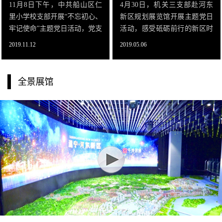
11月8日下午，中共船山区仁
4月30日，机关三支部赴河东
里小学校支部开展“不忘初心、
新区规划展览馆开展主题党日
牢记使命”主题党日活动，党支
活动，感受砥砺前行的新区时
部书记蒋龙同志带领全体党员
代风貌。展馆以“五彩河东”为
2019.11.12
2019.05.06
到河东新区城市规划展览馆进
主题，全面记录了河东新区16
行参观，了解河东新区的历史
年来的发展历程，客观反映了
变迁，发展现状和规划远景。
城市发展状况，并描绘出了未
全景展馆
在河东新区规
来发展的宏伟