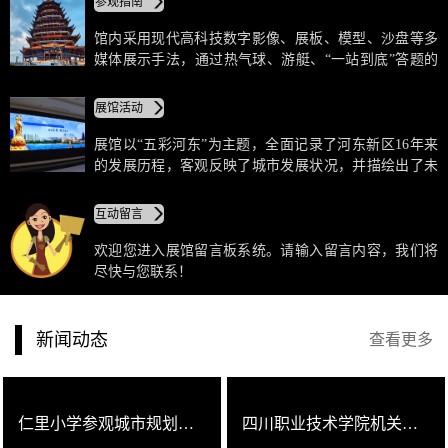
参观指南
法，通过热气球、游艇、“一站到底”答题的互动式体
验。
馆内采用现代高科技数字影像、展板、模型、沙盘等多
媒体展示手法，通过热气球、游艇、“一站到底”答题的
互动式体验，让游客不仅可以在馆内了解河东新区总体
规划和建设成就，还可以通过裸眼3D和VR技术参与互
展馆活动
动，感受未来河东二期的水城生活。
展馆以“五彩河东”为主题，全面记录了河东新区16年来
的发展历程，客观反映了城市发展状况，并描绘出了未
来发展的宏伟蓝图。馆内采用现代高科技数字影像、展
板、模型、沙盘等多媒体展示手法，通过热气球、游
互动留言
艇、“一站到底”答题的互动式体验，让游客不仅可以在
馆内了解河东新区总体规划和建设成就，还可以通过裸
欢迎您进入展馆留言板系统。请输入留言内容，我们将
眼3D和VR技术参与互动，感受未来河东二期的水城生
尽快与您联系！
活。
新闻动态
查看更多
仁里小学参观城市规划展览馆，体验河东新区发展圆梦之旅
四川职业技术学院机关三支部赴河东新区规划展览馆开展主题党日活动