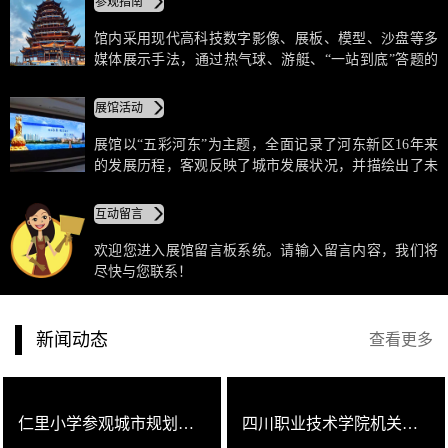
参观指南
法，通过热气球、游艇、“一站到底”答题的互动式体
验。
馆内采用现代高科技数字影像、展板、模型、沙盘等多
媒体展示手法，通过热气球、游艇、“一站到底”答题的
互动式体验，让游客不仅可以在馆内了解河东新区总体
规划和建设成就，还可以通过裸眼3D和VR技术参与互
展馆活动
动，感受未来河东二期的水城生活。
展馆以“五彩河东”为主题，全面记录了河东新区16年来
的发展历程，客观反映了城市发展状况，并描绘出了未
来发展的宏伟蓝图。馆内采用现代高科技数字影像、展
板、模型、沙盘等多媒体展示手法，通过热气球、游
互动留言
艇、“一站到底”答题的互动式体验，让游客不仅可以在
馆内了解河东新区总体规划和建设成就，还可以通过裸
欢迎您进入展馆留言板系统。请输入留言内容，我们将
眼3D和VR技术参与互动，感受未来河东二期的水城生
尽快与您联系！
活。
新闻动态
查看更多
仁里小学参观城市规划展览馆，体验河东新区发展圆梦之旅
四川职业技术学院机关三支部赴河东新区规划展览馆开展主题党日活动