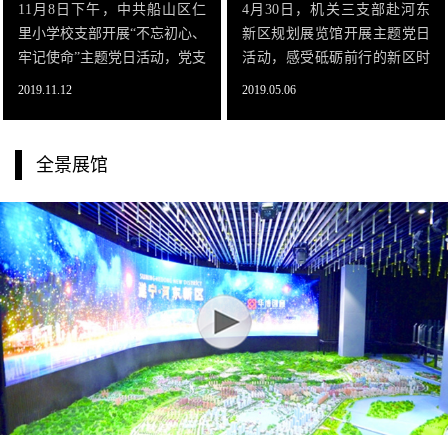
11月8日下午，中共船山区仁
4月30日，机关三支部赴河东
里小学校支部开展“不忘初心、
新区规划展览馆开展主题党日
牢记使命”主题党日活动，党支
活动，感受砥砺前行的新区时
部书记蒋龙同志带领全体党员
代风貌。展馆以“五彩河东”为
2019.11.12
2019.05.06
到河东新区城市规划展览馆进
主题，全面记录了河东新区16
行参观，了解河东新区的历史
年来的发展历程，客观反映了
变迁，发展现状和规划远景。
城市发展状况，并描绘出了未
全景展馆
在河东新区规
来发展的宏伟