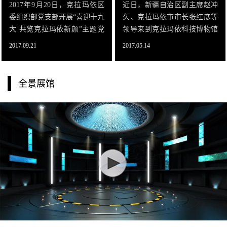
2017年9月20日，克拉玛依区
近日，新疆自治区副主席赵冲
委组织部党支部开展“喜迎十九
久、克拉玛依市市长张红彦等
大 共览克拉玛依新颜”主题党
领导来到克拉玛依科技博物馆
日活动。活动首先在克拉玛依
参观数字沙盘。作为国内首屈
2017.09.21
2017.05.14
智慧城市展厅开始，全体党员
一指的裸眼3D沙盘项目，克拉
从克拉玛依智慧社区、智慧教
玛依数字沙盘是具有世界领先
育、智慧交通、智慧安全等6
水平的三维地理信息系统展示
全景展馆
个方面了解了克拉玛依信息化
平台。作为信息产业中克拉玛
建设情况。随后，前往克拉玛
依市少有的具有知识产权的科
依规划馆跟随讲解员一起回顾
技成果，数字沙盘系统项目的
了克拉玛依的创业历史，浏览
建成，对克拉玛依市发展信息
了当前克拉玛依的城市发展，
产业具有重要意义。
展望了克拉玛依未来的城市规
划。全体党员重温了入党誓
词，缴纳了党费。