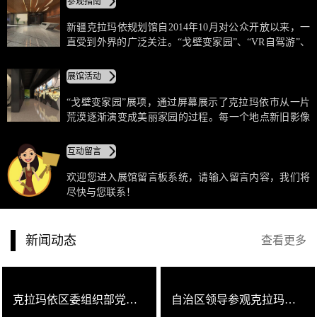
参观指南
建设，将声、光、影贯穿整个展厅并与来访游客进行互
动、产生共鸣。
新疆克拉玛依规划馆自2014年10月对公众开放以来，一
直受到外界的广泛关注。“戈壁变家园”、“VR自驾游”、
“热气球飞跃”等6个展项中，通过正投融合、弧幕融合等
多种投影方式，从多角度展示克拉玛依市现代化的城市
展馆活动
建设，将声、光、影贯穿整个展厅并与来访游客进行互
动、产生共鸣。
“戈壁变家园”展项，通过屏幕展示了克拉玛依市从一片
荒漠逐渐演变成美丽家园的过程。每一个地点新旧影像
的鲜明对比，成功还原了画面的原有画质，成像浑然天
成，细节生动自然，让来访游客切实感受到克拉玛依市
互动留言
的城市发展和生态建设成果。
欢迎您进入展馆留言板系统，请输入留言内容，我们将
尽快与您联系！
新闻动态
查看更多
克拉玛依区委组织部党支部开展 “喜迎十九大 共览克拉玛依新颜” 主题党日活动
自治区领导参观克拉玛依城市规划馆数字沙盘