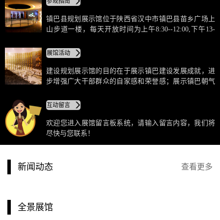
参观指南
得各级领导的关心和支持；展示镇巴建设发展的宏伟蓝
图，进步激发广大干部群众的凝聚力和创造力，共创幸
镇巴县规划展示馆位于陕西省汉中市镇巴县苗乡广场上
福生活。
山步道一楼，每天开放时间为上午8:30--12:00,下午13-
00--17:00,由展馆指派专人讲解。每周周六上午向在校学
生免费开放，下午向其他群体组织的团体免费开放。周
展馆活动
至周五接受预约并根据预约情况免费参观， 每次参观人
数控制在30--50人，单次参观时间控制在40分钟。
建设规划展示馆的目的在于展示镇巴建设发展成就，进
步增强广大干部群众的自家感和荣誉感；展示镇巴朝气
蓬勃的工作局面，进步赢得各级领导的关心和支持；展
示镇巴建设发展的宏伟蓝图，进步激发广大干部群众的
互动留言
凝聚力和创造力，共创幸福生活。
欢迎您进入展馆留言板系统，请输入留言内容，我们将
尽快与您联系！
新闻动态
查看更多
全景展馆